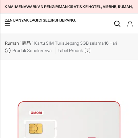
KAMI MENAWARKAN PENGIRIMAN GRATIS KE HOTEL, AIRBNB, RUMAH,
DAN BANYAK LAGI DI SELURUH JEPANG.
Kembali
Kembali
Kembali
Rumah
"
商品
"
Kartu SIM Turis Jepang 3GB selama 16 Hari
Produk Sebelumnya
Label Produk
SIM Turis Jepang
WiFi Rumah Tanpa Batas
Tentang Kami
SIM Jangka Panjang Jepang
WiFi Saku Tanpa Batas
Hubungi kami
Cloud WiFi Tanpa Batas
定商取引法に基づく表記
Kebijakan Privasi
Syarat & Ketentuan