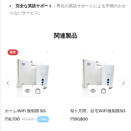
完全な英語サポート
– 専任の英語サポートによる手間のかか
らないサービス。
関連製品
販売
ホームWiFi 無制限 5G
12ヶ月間、自宅WiFi無制限5G
円
6,700
円
90,800
円
7,800
-14%