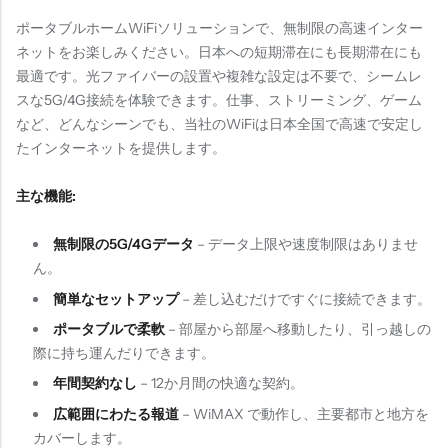
ポータブルホームWiFiソリューションで、無制限の高速インター
ネットをお楽しみください。日本への短期滞在にも長期滞在にも
最適です。光ファイバーの設置や複雑な設定は不要で、シームレ
スな5G/4G接続を体験できます。仕事、ストリーミング、ゲーム
など、どんなシーンでも、当社のWiFiは日本全国で高速で安定し
たインターネットを提供します。
主な機能:
無制限の5G/4Gデータ
– データ上限や速度制限はありませ
ん。
簡単なセットアップ
– 差し込むだけですぐに接続できます。
ポータブルで柔軟
– 部屋から部屋へ移動したり、引っ越しの
際に持ち運んだりできます。
年間契約なし
– 12か月間の快適な契約。
広範囲にわたる報道
– WiMAX で動作し、主要都市と地方を
カバーします。