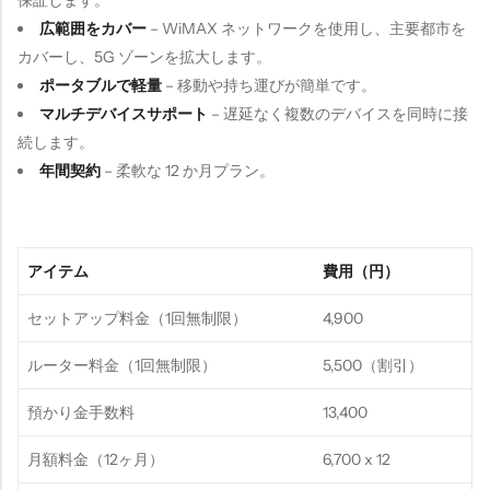
保証します。
広範囲をカバー
– WiMAX ネットワークを使用し、主要都市を
カバーし、5G ゾーンを拡大します。
ポータブルで軽量
– 移動や持ち運びが簡単です。
マルチデバイスサポート
– 遅延なく複数のデバイスを同時に接
続します。
年間契約
– 柔軟な 12 か月プラン。
アイテム
費用（円）
セットアップ料金（1回無制限）
4,900
ルーター料金（1回無制限）
5,500（割引）
預かり金手数料
13,400
月額料金（12ヶ月）
6,700 x 12