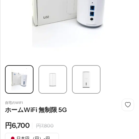
自宅のWIFI
ホームWiFi 無制限 5G
円
6,700
円
7,800
日本円 （円）-円