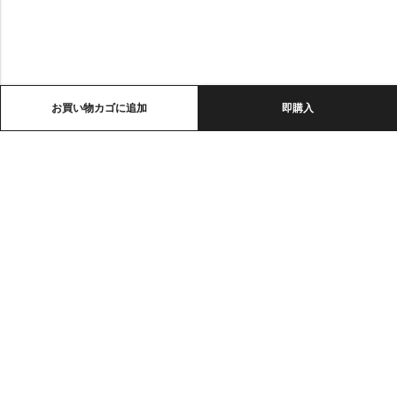
お買い物カゴに追加
即購入
メールアドレス:
support@omoriwifi.com
電話：
070-9186-1878
アフィリエイトプログラム
製品