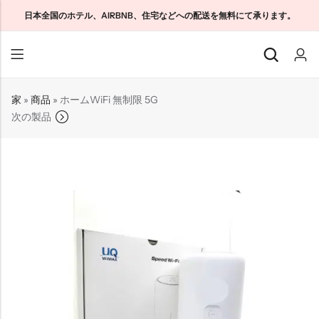
日本全国のホテル、AIRBNB、住宅などへの配送を無料にて承ります。
戻る
戻る
戻る
家
»
商品
»
ホームWiFi 無制限 5G
次の製品
日本観光客向けSIM
ホームWiFi無制限
私たちについて
日本長期SIM
ポケットWiFi無制限
お問い合わせ
クラウドWiFi無制限
特定商取引法に基づく表記
プライバシーポリシー
利用規約