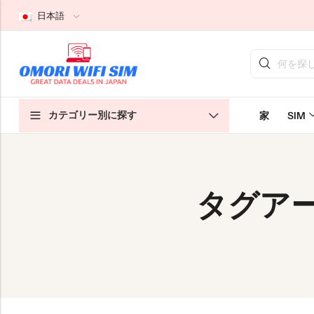
日本語
戻る
戻る
戻る
カテゴリー別に探す
家
SIM
日本観光客向けSIM
ホームWiFi無制限
私たちについて
日本長期SIM
ポケットWiFi無制限
お問い合わせ
クラウドWiFi無制限
特定商取引法に基づく表記
タグアーカイ
プライバシーポリシー
利用規約