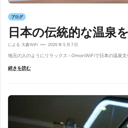
ブログ
日本の伝統的な温泉を
による
大森WiFi
2025 年 5 月 7 日
地元の人のようにリラックス - OmoriWiFiで日本
続きを読む