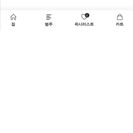
0
집
범주
위시리스트
카트
오른쪽 사이드바
support@omoriwifi.com
스타일 사이드바 블로그 선택
070-9186-1878
제휴 프로그램
제품
회사