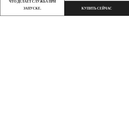
ЧТО ДЕЛАЕТ СЛУЖБА ПРИ
ЗАПУСКЕ.
КУПИТЬ СЕЙЧАС
Электронная почта:
support@omoriwifi.com
Телефон:
070-9186-1878
ПАРТНЕРСКАЯ ПРОГРАММА
ПРОДУКЦИЯ
КОМПАНИЯ