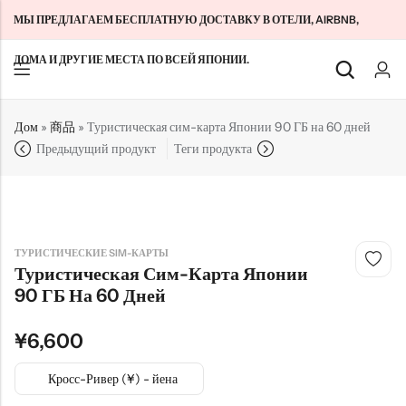
МЫ ПРЕДЛАГАЕМ БЕСПЛАТНУЮ ДОСТАВКУ В ОТЕЛИ, AIRBNB,
ДОМА И ДРУГИЕ МЕСТА ПО ВСЕЙ ЯПОНИИ.
Назад
Назад
Назад
Дом
»
商品
»
Туристическая сим-карта Японии 90 ГБ на 60 дней
Предыдущий продукт
Теги продукта
Туристические SIM-карты Японии
Домашний WiFi безлимитный
О нас
Долгосрочные SIM-карты для Японии
Карманный WiFi безлимитный
Связаться с нами
Облачный WiFi без ограничений
特定商取引法に基づく表記
политика конфиденциальности
ТУРИСТИЧЕСКИЕ SIM-КАРТЫ
Туристическая Сим-Карта Японии
Условия и положения
90 ГБ На 60 Дней
¥
6,600
Кросс-Ривер (¥) - йена