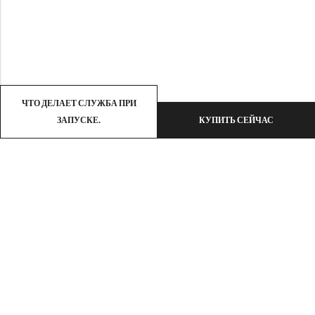
ЧТО ДЕЛАЕТ СЛУЖБА ПРИ
ЗАПУСКЕ.
КУПИТЬ СЕЙЧАС
Электронная почта:
support@omoriwifi.com
Телефон:
070-9186-1878
ПАРТНЕРСКАЯ ПРОГРАММА