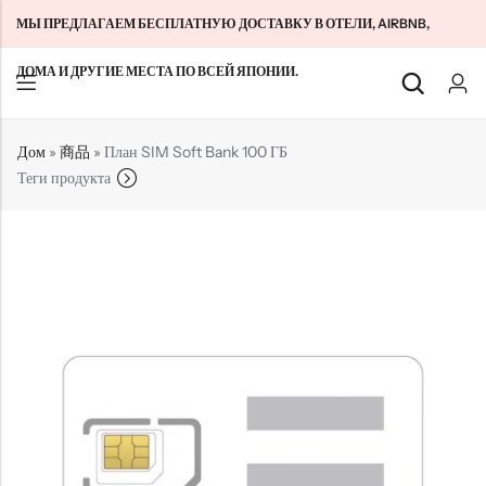
МЫ ПРЕДЛАГАЕМ БЕСПЛАТНУЮ ДОСТАВКУ В ОТЕЛИ, AIRBNB,
ДОМА И ДРУГИЕ МЕСТА ПО ВСЕЙ ЯПОНИИ.
Назад
Назад
Назад
Дом
»
商品
»
План SIM Soft Bank 100 ГБ
Теги продукта
Туристические SIM-карты Японии
Домашний WiFi безлимитный
О нас
Долгосрочные SIM-карты для Японии
Карманный WiFi безлимитный
Связаться с нами
Облачный WiFi без ограничений
特定商取引法に基づく表記
политика конфиденциальности
Условия и положения