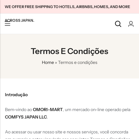
WE OFFER FREE SHIPPING TO HOTELS, AIRBNBS, HOMES, AND MORE
ACROSS JAPAN.
Back
Back
Back
Termos E Condições
Japan Tourists SIMs
Home WiFi Unlimited
About Us
Home
»
Termos e condições
Japan Long-Term SIMs
Pocket WiFi Unlimited
Contact Us
Cloud WiFi Unlimited
特定商取引法に基づく表記
Privacy Policy
Introdução
Terms & Conditions
Bem-vindo ao
OMORI-MART
, um mercado on-line operado pela
COMFYS JAPAN LLC
.
Ao acessar ou usar nosso site e nossos serviços, você concorda