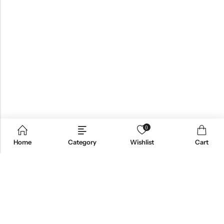
0
Home
Category
Wishlist
Cart
Email:
support@omoriwifi.com