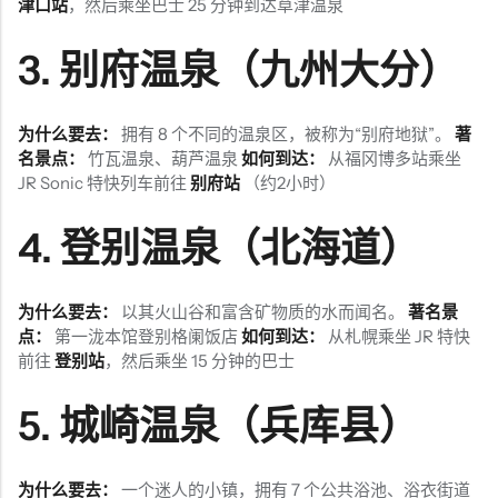
津口站
，然后乘坐巴士 25 分钟到达草津温泉
3.
别府温泉（九州大分）
为什么要去：
拥有 8 个不同的温泉区，被称为“别府地狱”。
著
名景点：
竹瓦温泉、葫芦温泉
如何到达：
从福冈博多站乘坐
JR Sonic 特快列车前往
别府站
（约2小时）
4.
登别温泉（北海道）
为什么要去：
以其火山谷和富含矿物质的水而闻名。
著名景
点：
第一泷本馆登别格阑饭店
如何到达：
从札幌乘坐 JR 特快
前往
登别站
，然后乘坐 15 分钟的巴士
5.
城崎温泉（兵库县）
为什么要去：
一个迷人的小镇，拥有 7 个公共浴池、浴衣街道