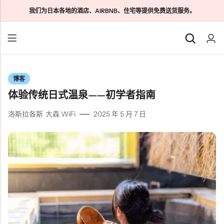
我们为日本各地的酒店、AIRBNB、住宅等提供免费送货服务。
后退
后退
后退
博客
日本游客SIM卡
家庭 WiFi 无限量
关于我们
体验传统日式温泉——初学者指南
日本长期SIM卡
无限随身 WiFi
联系我们
洛斯拉各斯
大森 WiFi
2025 年 5 月 7 日
云 WiFi 无限
特定商取引法に基づく表记
隐私政策
条款和条件