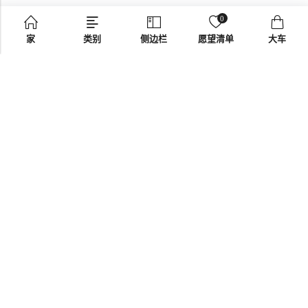
0
家
类别
侧边栏
愿望清单
大车
电子邮件：
support@omoriwifi.com
电话：
070-9186-1878
联盟计划
产品
公司