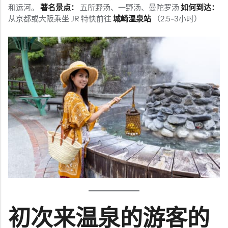
和运河。
著名景点：
五所野汤、一野汤、曼陀罗汤
如何到达：
从京都或大阪乘坐 JR 特快前往
城崎温泉站
（2.5-3小时）
初次来温泉的游客的