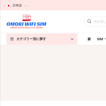
日本語
戻る
戻る
戻る
カテゴリー別に探す
家
SIM
日本観光客向けSIM
ホームWiFi無制限
私たちについて
日本長期SIM
ポケットWiFi無制限
お問い合わせ
クラウドWiFi無制限
特定商取引法に基づく表記
プライバシーポリシー
利用規約