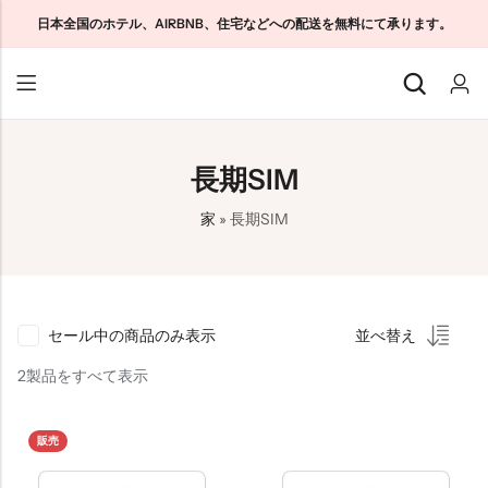
日本全国のホテル、AIRBNB、住宅などへの配送を無料にて承ります。
戻る
戻る
戻る
長期SIM
日本観光客向けSIM
ホームWiFi無制限
私たちについて
家
»
長期SIM
日本長期SIM
ポケットWiFi無制限
お問い合わせ
クラウドWiFi無制限
特定商取引法に基づく表記
プライバシーポリシー
セール中の商品のみ表示
並べ替え
利用規約
2製品をすべて表示
販売