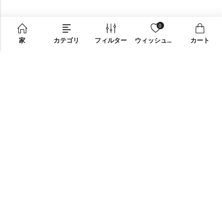
0
家
カテゴリ
フィルター
ウィッシュリスト
カート
メールアドレス:
support@omoriwifi.com
電話：
070-9186-1878
アフィリエイトプログラム
製品
会社