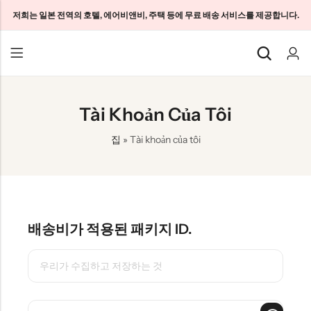
저희는 일본 전역의 호텔, 에어비앤비, 주택 등에 무료 배송 서비스를 제공합니다.
기본 스타일
기본 스타일
기본 스타일
Tài Khoản Của Tôi
일본 관광객 SIM
홈 WiFi 무제한
회사 소개
집
»
Tài khoản của tôi
일본 장기 SIM
포켓 와이파이 무제한
문의하기
클라우드 WiFi 무제한
특별한 결정을 내리기 위한 방법
개인정보 보호정책
이용 약관
배송비가 적용된 패키지 ID.