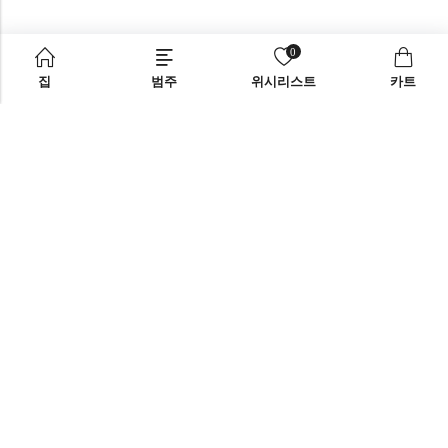
0
집
범주
위시리스트
카트
오른쪽 사이드바
support@omoriwifi.com
스타일 사이드바 블로그 선택
070-9186-1878
제휴 프로그램
제품
회사