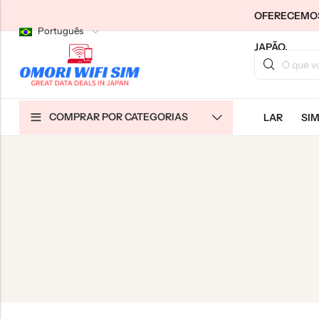
OFERECEMOS 
Português
JAPÃO.
Voltar
Voltar
Voltar
COMPRAR POR CATEGORIAS
LAR
SI
SIMs para turistas no Japão
WiFi residencial ilimitado
Sobre nós
SIMs de longo prazo do Japão
WiFi de bolso ilimitado
Contate-nos
Nuvem WiFi Ilimitado
特定商取引法に基づく表記
política de Privacidade
Termos e Condições