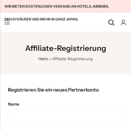
WIR BIETEN KOSTENLOSEN VERSAND AN HOTELS, AIRBNBS,
PRIVATHÄUSER UND MEHR IN GANZ JAPAN.
Zurück
Zurück
Zurück
Affiliate-Registrierung
SIM-Karten für japanische Touristen
Unbegrenztes WLAN zu Hause
Über uns
Heim
»
Affiliate-Registrierung
Langzeit-SIMs für Japan
Unbegrenztes Pocket-WLAN
Kontaktieren Sie uns
Cloud WiFi Unbegrenzt
特定商取引法に基づく表記
Datenschutzrichtlinie
Registrieren Sie ein neues Partnerkonto
Allgemeine Geschäftsbedingungen
Name