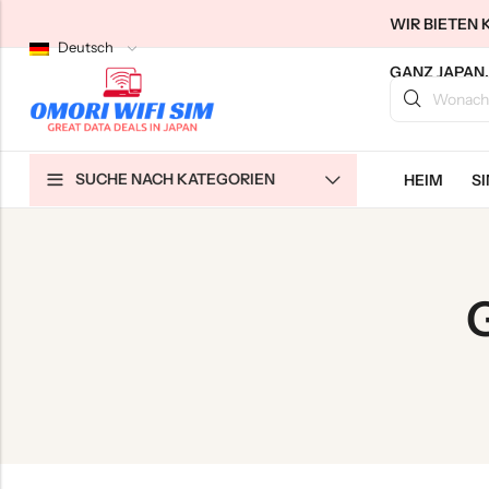
WIR BIETEN 
Deutsch
GANZ JAPAN.
Zurück
Zurück
Zurück
SUCHE NACH KATEGORIEN
HEIM
S
SIM-Karten für japanische Touristen
Unbegrenztes WLAN zu Hause
Über uns
Langzeit-SIMs für Japan
Unbegrenztes Pocket-WLAN
Kontaktieren Sie uns
Cloud WiFi Unbegrenzt
特定商取引法に基づく表記
Datenschutzrichtlinie
Allgemeine Geschäftsbedingungen