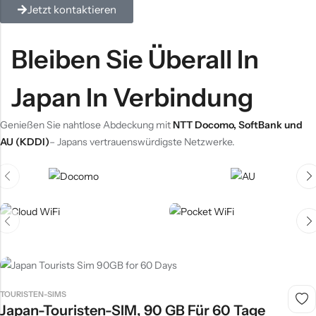
Jetzt kontaktieren
Gebrauch!
Bleiben Sie Überall In
JETZT KAUFEN
Japan In Verbindung
Genießen Sie nahtlose Abdeckung mit
NTT Docomo, SoftBank und
AU (KDDI)
– Japans vertrauenswürdigste Netzwerke.
Cloud-WLAN
Pocket-WLAN
TOURISTEN-SIMS
Japan-Touristen-SIM, 90 GB Für 60 Tage