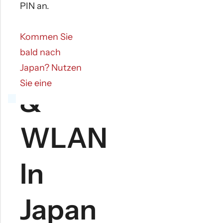
PIN an.
Langzeit-
Kommen Sie
bald nach
SIMs
Japan? Nutzen
Sie eine
&
japanische
Lieferadresse für
WLAN
kostenlosen
Versand. Wenn
Sie Ihre SIM-
In
Karte lieber vor
Ihrem Flug
Japan
erhalten
möchten,