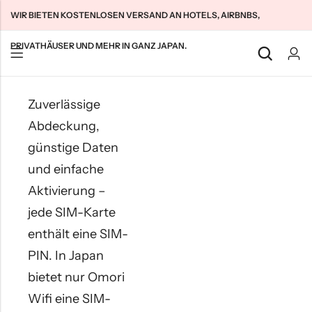
In
WIR BIETEN KOSTENLOSEN VERSAND AN HOTELS, AIRBNBS,
Japan
PRIVATHÄUSER UND MEHR IN GANZ JAPAN.
Zurück
Zurück
Zurück
Zuverlässige
SIM-Karten für japanische Touristen
Unbegrenztes WLAN zu Hause
Über uns
Abdeckung,
Langzeit-SIMs für Japan
Unbegrenztes Pocket-WLAN
Kontaktieren Sie uns
günstige Daten
und einfache
Cloud WiFi Unbegrenzt
特定商取引法に基づく表記
Aktivierung –
Datenschutzrichtlinie
jede SIM-Karte
Allgemeine Geschäftsbedingungen
enthält eine SIM-
PIN. In Japan
KOSTENLOSER
bietet nur Omori
VERSAND IN
Wifi eine SIM-
JAPAN!