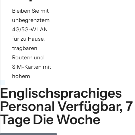
versenden wir in
Bleiben Sie mit
ausgewählte
unbegrenztem
Länder. Weitere
4G/5G-WLAN
Informationen
für zu Hause,
finden Sie in den
tragbaren
FAQs. Bitte
Routern und
bestellen Sie
SIM-Karten mit
mindestens 21
hohem
Tage im Voraus.
Datenvolumen in
Englischsprachiges
Verbindung.
Personal Verfügbar, 7
Perfekt für die
JETZT KAUFEN
Arbeit, zum
Tage Die Woche
Streamen und
für den täglichen