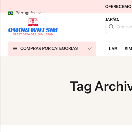
OFERECEMOS 
Português
JAPÃO.
Voltar
Voltar
Voltar
COMPRAR POR CATEGORIAS
LAR
SI
SIMs para turistas no Japão
WiFi residencial ilimitado
Sobre nós
SIMs de longo prazo do Japão
WiFi de bolso ilimitado
Contate-nos
Nuvem WiFi Ilimitado
特定商取引法に基づく表記
Tag Archi
política de Privacidade
Termos e Condições