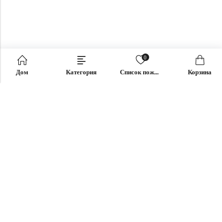
0
Дом
Категория
Список пожеланий
Корзина
Электронная почта:
support@omoriwifi.com
Телефон:
070-9186-1878
ПАРТНЕРСКАЯ ПРОГРАММА
ПРОДУКЦИЯ