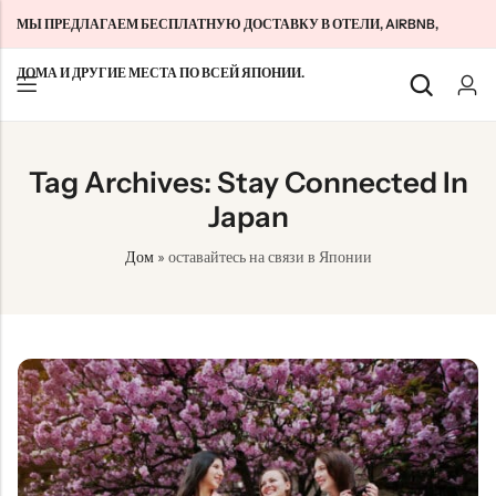
МЫ ПРЕДЛАГАЕМ БЕСПЛАТНУЮ ДОСТАВКУ В ОТЕЛИ, AIRBNB,
ДОМА И ДРУГИЕ МЕСТА ПО ВСЕЙ ЯПОНИИ.
Назад
Назад
Назад
Tag Archives: Stay Connected In
Туристические SIM-карты Японии
Домашний WiFi безлимитный
О нас
Japan
Долгосрочные SIM-карты для Японии
Карманный WiFi безлимитный
Связаться с нами
Дом
»
оставайтесь на связи в Японии
Облачный WiFi без ограничений
特定商取引法に基づく表記
политика конфиденциальности
Условия и положения