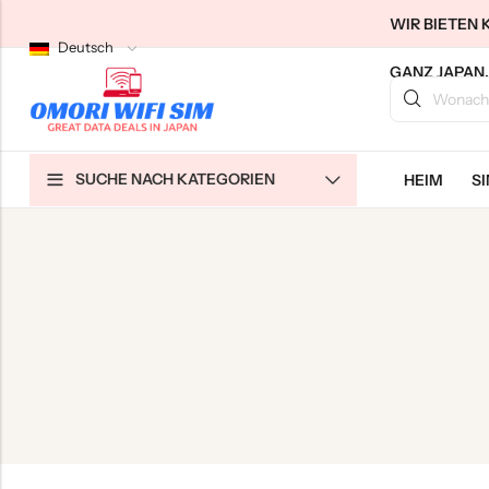
WIR BIETEN 
Deutsch
GANZ JAPAN.
Zurück
Zurück
Zurück
SUCHE NACH KATEGORIEN
HEIM
S
SIM-Karten für japanische Touristen
Unbegrenztes WLAN zu Hause
Über uns
Langzeit-SIMs für Japan
Unbegrenztes Pocket-WLAN
Kontaktieren Sie uns
Cloud WiFi Unbegrenzt
特定商取引法に基づく表記
Datenschutzrichtlinie
Allgemeine Geschäftsbedingungen