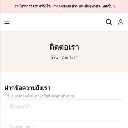
เรามีบริการจัดส่งฟรีถึงโรงแรม AIRBNB บ้าน และอื่นๆ ทั่วประเทศญี่ปุ่น
กลับ
กลับ
กลับ
ติดต่อเรา
ซิมนักท่องเที่ยวญี่ปุ่น
โฮมไวไฟไม่จำกัด
เกี่ยวกับเรา
บ้าน
-
ติดต่อเรา
ซิมระยะยาวของญี่ปุ่น
พ็อกเก็ตไวไฟไม่จำกัด
ติดต่อเรา
คลาวด์ WiFi ไม่จำกัด
特定商取引法に基づく表記
นโยบายความเป็นส่วนตัว
ฝากข้อความถึงเรา
ข้อกำหนดและเงื่อนไข
ใช้แบบฟอร์มด้านล่างเพื่อติดต่อกับทีมขาย