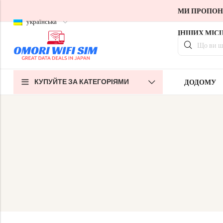
МИ ПРОПОНУ
українська
ІНШИХ МІСЦ
Назад
Назад
Назад
КУПУЙТЕ ЗА КАТЕГОРІЯМИ
ДОДОМУ
SIM-картки для туристів з Японії
Домашній WiFi без обмежень
Про нас
Довгострокові SIM-картки в Японії
Pocket WiFi Unlimited
Зв'яжіться з нами
Cloud WiFi Unlimited
特定商取引法に基づく表記
Політика конфіденційності
Умови та положення