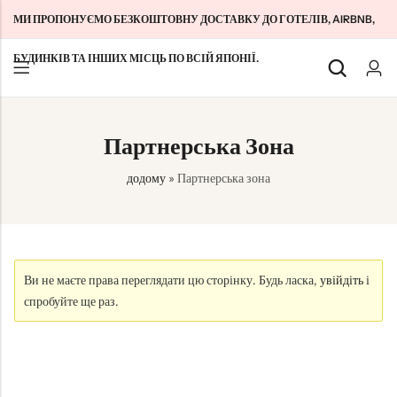
МИ ПРОПОНУЄМО БЕЗКОШТОВНУ ДОСТАВКУ ДО ГОТЕЛІВ, AIRBNB,
БУДИНКІВ ТА ІНШИХ МІСЦЬ ПО ВСІЙ ЯПОНІЇ.
Назад
Назад
Назад
Партнерська Зона
SIM-картки для туристів з Японії
Домашній WiFi без обмежень
Про нас
додому
»
Партнерська зона
Довгострокові SIM-картки в Японії
Pocket WiFi Unlimited
Зв'яжіться з нами
Cloud WiFi Unlimited
特定商取引法に基づく表記
Політика конфіденційності
Умови та положення
Ви не маєте права переглядати цю сторінку. Будь ласка,
увійдіть
і
спробуйте ще раз.