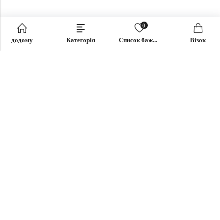
0
додому
Категорія
Список бажань
Візок
Електронна пошта:
support@omoriwifi.com
Телефон:
070-9186-1878
ПАРТНЕРСЬКА ПРОГРАМА
ПРОДУКТИ
КОМПАНІЯ