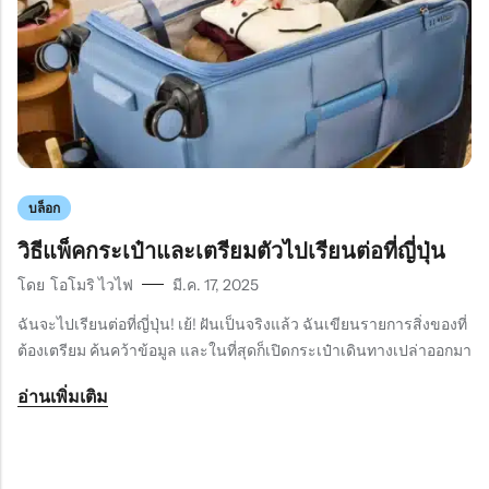
บล็อก
วิธีแพ็คกระเป๋าและเตรียมตัวไปเรียนต่อที่ญี่ปุ่น
โดย
โอโมริ ไวไฟ
มี.ค. 17, 2025
ฉันจะไปเรียนต่อที่ญี่ปุ่น! เย้! ฝันเป็นจริงแล้ว ฉันเขียนรายการสิ่งของที่
ต้องเตรียม ค้นคว้าข้อมูล และในที่สุดก็เปิดกระเป๋าเดินทางเปล่าออกมา
อ่านเพิ่มเติม