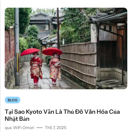
BLOG
Tại Sao Kyoto Vẫn Là Thủ Đô Văn Hóa Của
Nhật Bản
qua
WiFi Omori
Th5 7, 2025