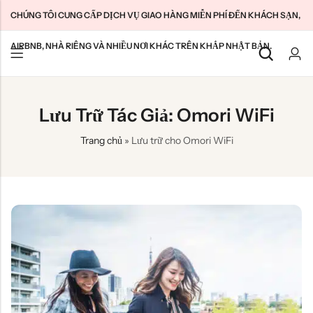
CHÚNG TÔI CUNG CẤP DỊCH VỤ GIAO HÀNG MIỄN PHÍ ĐẾN KHÁCH SẠN,
AIRBNB, NHÀ RIÊNG VÀ NHIỀU NƠI KHÁC TRÊN KHẮP NHẬT BẢN.
Mặt sau
Mặt sau
Mặt sau
Lưu Trữ Tác Giả: Omori WiFi
SIM du lịch Nhật Bản
WiFi gia đình không giới hạn
Giới thiệu về chúng tôi
Trang chủ
»
Lưu trữ cho Omori WiFi
SIM dài hạn Nhật Bản
Pocket WiFi không giới hạn
Liên hệ với chúng tôi
Đám mây WiFi không giới hạn
特定商取引法に基づく表記
Chính sách bảo mật
Điều khoản & Điều kiện