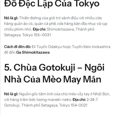
Đô Độc Lập Của Tokyo
Nó là gì:
Thiên đường của giới trẻ sành điệu với nhiều cửa
hàng quần áo cũ, quán cà phê, cửa hàng bán đĩa nhạc và rạp
chiếu phim nhỏ.
Địa chỉ:
Shimokitazawa, Thành phố
Setagaya, Tokyo 155-0031
Cách đi đến đó:
Đi Tuyến Odakyu hoặc Tuyến Keio Inokashira
để đến
Ga Shimokitazawa
5.
Chùa Gotokuji – Ngôi
Nhà Của Mèo May Mắn
Nó là gì:
Nguồn gốc tâm linh của chú mèo vẫy tay ở Nhật Bản,
với hàng trăm bức tượng maneki-neko.
Địa chỉ:
2-24-7
Gotokuji, Thành phố Setagaya, Tokyo 154-0021