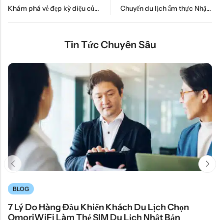
Khám phá vẻ đẹp kỳ diệu của mùa hoa anh đào ở Nhật Bản
Chuyến du lịch ẩm thực Nhật Bản – Những món ăn địa phương ngon nhất nên thử (và nơi tìm thấy chúng)
Tin Tức Chuyên Sâu
BLOG
7 Lý Do Hàng Đầu Khiến Khách Du Lịch Chọn
OmoriWiFi Làm Thẻ SIM Du Lịch Nhật Bản