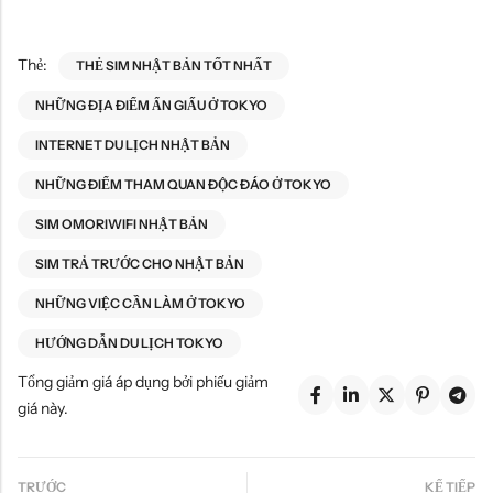
Thẻ:
THẺ SIM NHẬT BẢN TỐT NHẤT
NHỮNG ĐỊA ĐIỂM ẨN GIẤU Ở TOKYO
INTERNET DU LỊCH NHẬT BẢN
NHỮNG ĐIỂM THAM QUAN ĐỘC ĐÁO Ở TOKYO
SIM OMORIWIFI NHẬT BẢN
SIM TRẢ TRƯỚC CHO NHẬT BẢN
NHỮNG VIỆC CẦN LÀM Ở TOKYO
HƯỚNG DẪN DU LỊCH TOKYO
Tổng giảm giá áp dụng bởi phiếu giảm
giá này.
TRƯỚC
KẾ TIẾP