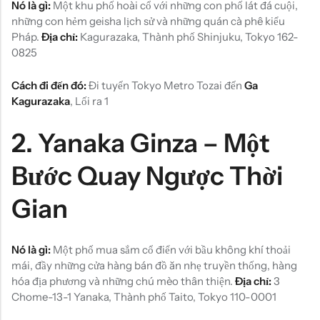
Nó là gì:
Một khu phố hoài cổ với những con phố lát đá cuội,
những con hẻm geisha lịch sử và những quán cà phê kiểu
Pháp.
Địa chỉ:
Kagurazaka, Thành phố Shinjuku, Tokyo 162-
0825
Cách đi đến đó:
Đi tuyến Tokyo Metro Tozai đến
Ga
Kagurazaka
, Lối ra 1
2.
Yanaka Ginza – Một
Bước Quay Ngược Thời
Gian
Nó là gì:
Một phố mua sắm cổ điển với bầu không khí thoải
mái, đầy những cửa hàng bán đồ ăn nhẹ truyền thống, hàng
hóa địa phương và những chú mèo thân thiện.
Địa chỉ:
3
Chome-13-1 Yanaka, Thành phố Taito, Tokyo 110-0001