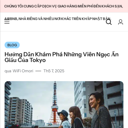
CHÚNG TÔI CUNG CẤP DỊCH VỤ GIAO HÀNG MIỄN PHÍ ĐẾN KHÁCH SẠN,
AIRBNB, NHÀ RIÊNG VÀ NHIỀU NƠI KHÁC TRÊN KHẮP NHẬT BẢN.
Mặt sau
Mặt sau
Mặt sau
BLOG
SIM du lịch Nhật Bản
WiFi gia đình không giới hạn
Giới thiệu về chúng tôi
Hướng Dẫn Khám Phá Những Viên Ngọc Ẩn
SIM dài hạn Nhật Bản
Pocket WiFi không giới hạn
Liên hệ với chúng tôi
Giấu Của Tokyo
Đám mây WiFi không giới hạn
特定商取引法に基づく表記
qua
WiFi Omori
Th5 7, 2025
Chính sách bảo mật
Điều khoản & Điều kiện