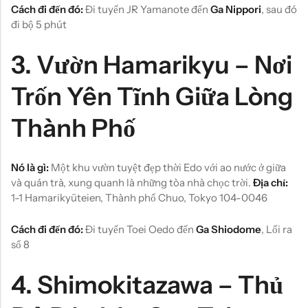
Cách đi đến đó:
Đi tuyến JR Yamanote đến
Ga Nippori
, sau đó
đi bộ 5 phút
3.
Vườn Hamarikyu – Nơi
Trốn Yên Tĩnh Giữa Lòng
Thành Phố
Nó là gì:
Một khu vườn tuyệt đẹp thời Edo với ao nước ở giữa
và quán trà, xung quanh là những tòa nhà chọc trời.
Địa chỉ:
1-1 Hamarikyūteien, Thành phố Chuo, Tokyo 104-0046
Cách đi đến đó:
Đi tuyến Toei Oedo đến
Ga Shiodome
, Lối ra
số 8
4.
Shimokitazawa – Thủ