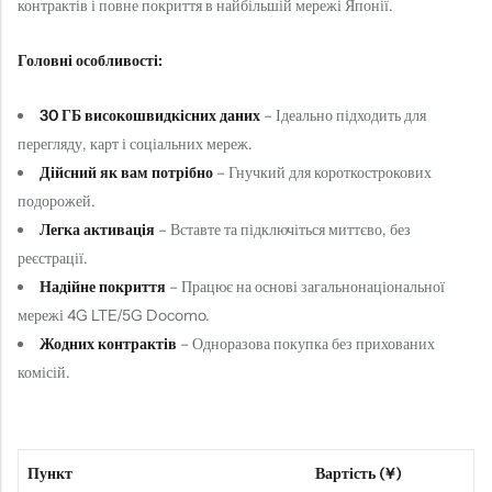
контрактів і повне покриття в найбільшій мережі Японії.
Головні особливості:
30 ГБ високошвидкісних даних
– Ідеально підходить для
перегляду, карт і соціальних мереж.
Дійсний як вам потрібно
– Гнучкий для короткострокових
подорожей.
Легка активація
– Вставте та підключіться миттєво, без
реєстрації.
Надійне покриття
– Працює на основі загальнонаціональної
мережі 4G LTE/5G Docomo.
Жодних контрактів
– Одноразова покупка без прихованих
комісій.
Пункт
Вартість (¥)