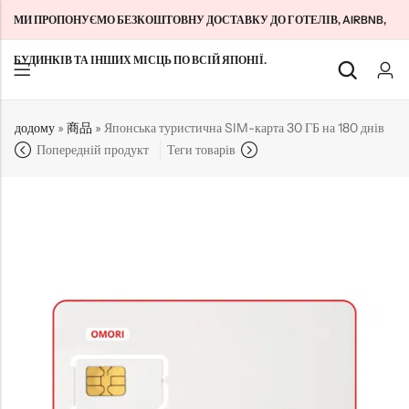
МИ ПРОПОНУЄМО БЕЗКОШТОВНУ ДОСТАВКУ ДО ГОТЕЛІВ, AIRBNB,
БУДИНКІВ ТА ІНШИХ МІСЦЬ ПО ВСІЙ ЯПОНІЇ.
Назад
Назад
Назад
додому
»
商品
»
Японська туристична SIM-карта 30 ГБ на 180 днів
Попередній продукт
Теги товарів
SIM-картки для туристів з Японії
Домашній WiFi без обмежень
Про нас
Довгострокові SIM-картки в Японії
Pocket WiFi Unlimited
Зв'яжіться з нами
Cloud WiFi Unlimited
特定商取引法に基づく表記
Політика конфіденційності
Умови та положення