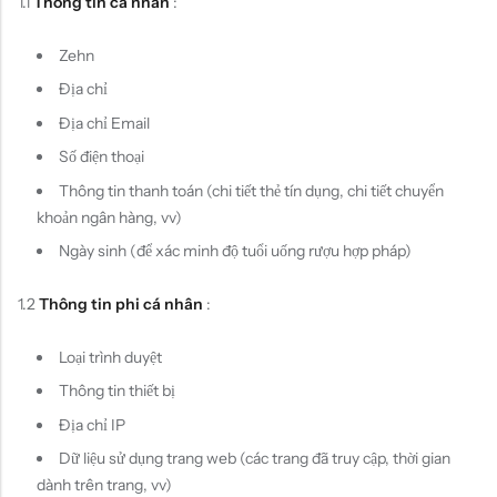
1.1
Thông tin cá nhân
:
Zehn
Địa chỉ
Địa chỉ Email
Số điện thoại
Thông tin thanh toán (chi tiết thẻ tín dụng, chi tiết chuyển
khoản ngân hàng, vv)
Ngày sinh (để xác minh độ tuổi uống rượu hợp pháp)
1.2
Thông tin phi cá nhân
:
Loại trình duyệt
Thông tin thiết bị
Địa chỉ IP
Dữ liệu sử dụng trang web (các trang đã truy cập, thời gian
dành trên trang, vv)