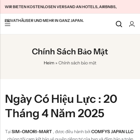
WIR BIETEN KOSTENLOSEN VERSAND AN HOTELS, AIRBNBS,
PRIVATHÄUSER UND MEHR IN GANZ JAPAN.
Zurück
Zurück
Zurück
Chính Sách Bảo Mật
SIM-Karten für japanische Touristen
Unbegrenztes WLAN zu Hause
Über uns
Heim
»
Chính sách bảo mật
Langzeit-SIMs für Japan
Unbegrenztes Pocket-WLAN
Kontaktieren Sie uns
Cloud WiFi Unbegrenzt
特定商取引法に基づく表記
Datenschutzrichtlinie
Ngày Có Hiệu Lực
: 20
Allgemeine Geschäftsbedingungen
Tháng 4 Năm 2025
Tại
SIM-OMORI-MART
, được điều hành bởi
COMFYS JAPAN LLC
, chúng tôi cam kết bảo vệ quyền riêng tư của bạn và đảm bảo a toàn